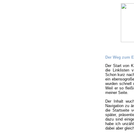
Der Weg zum E
Der Start von K
die Linklisten 
Schon kurz nach
ein ebensogroße
wurden schnell d
Weil er so flei
meiner Seite.
Der Inhalt wu
Navigation zu ä
die Startseite 
später, präsenti
dazu sind einig
habe ich unzähl
dabei aber gleic