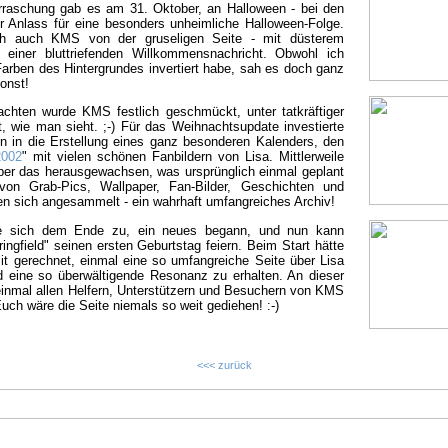
rraschung gab es am 31. Oktober, an Halloween - bei den
Anlass für eine besonders unheimliche Halloween-Folge.
ch auch KMS von der gruseligen Seite - mit düsterem
 einer bluttriefenden Willkommensnachricht. Obwohl ich
Farben des Hintergrundes invertiert habe, sah es doch ganz
onst!
hten wurde KMS festlich geschmückt, unter tatkräftiger
t, wie man sieht. ;-) Für das Weihnachtsupdate investierte
en in die Erstellung eines ganz besonderen Kalenders, den
2002
" mit vielen schönen Fanbildern von Lisa. Mittlerweile
er das herausgewachsen, was ursprünglich einmal geplant
von Grab-Pics, Wallpaper, Fan-Bilder, Geschichten und
en sich angesammelt - ein wahrhaft umfangreiches Archiv!
te sich dem Ende zu, ein neues begann, und nun kann
ingfield" seinen ersten Geburtstag feiern. Beim Start hätte
it gerechnet, einmal eine so umfangreiche Seite über Lisa
d eine so überwältigende Resonanz zu erhalten. An dieser
 einmal allen Helfern, Unterstützern und Besuchern von KMS
ch wäre die Seite niemals so weit gediehen! :-)
<<< zurück