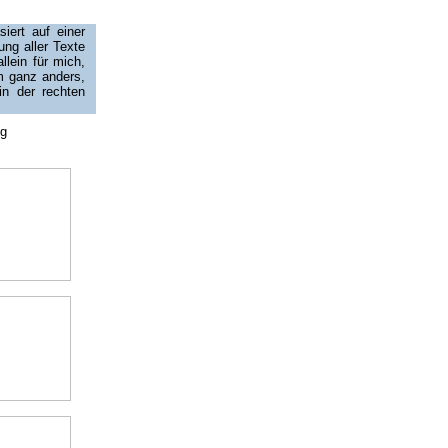
iert auf einer
ng aller Texte
llein für mich,
am ganz anders,
 in der rechten
lg