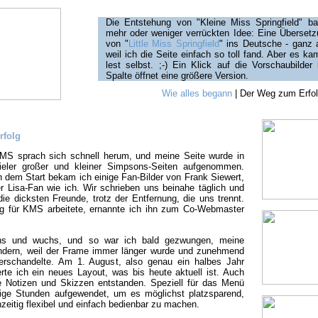
Die Entstehung von "Kleine Miss Springfield" bas
mehr oder weniger verrückten Idee: Eine Übersetzu
von "
Little Miss Springfield
" ins Deutsche - ganz a
weil ich die Seite einfach so toll fand. Aber es k
lest selbst. ;-) Ein Klick auf die Vorschaubilder
Spalte öffnet eine größere Version.
Wie alles begann
| Der Weg zum Erfo
rfolg
MS sprach sich schnell herum, und meine Seite wurde in
vieler großer und kleiner Simpsons-Seiten aufgenommen.
 dem Start bekam ich einige Fan-Bilder von Frank Siewert,
r Lisa-Fan wie ich. Wir schrieben uns beinahe täglich und
ie dicksten Freunde, trotz der Entfernung, die uns trennt.
ßig für KMS arbeitete, ernannte ich ihn zum Co-Webmaster
chs und wuchs, und so war ich bald gezwungen, meine
ndern, weil der Frame immer länger wurde und zunehmend
verschandelte. Am 1. August, also genau ein halbes Jahr
erte ich ein neues Layout, was bis heute aktuell ist. Auch
e Notizen und Skizzen entstanden. Speziell für das Menü
ige Stunden aufgewendet, um es möglichst platzsparend,
hzeitig flexibel und einfach bedienbar zu machen.