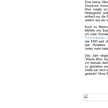
Eine kleine Übe
Simpsons immer 
Also zeigte si
Hintergrund und
einfach nur die 
anders aus als s
Auch zu Weihnac
Mithilfe von Bar
ich viele Stund
"
Lisa-Kalender 
war KMS weit üb
war: Hunderte 
vieles mehr hab
Das Jahr neig
"Kleine Miss Spr
ich niemals dam
zu gestalten un
Stelle sei noch
gedankt! Ohne Eu